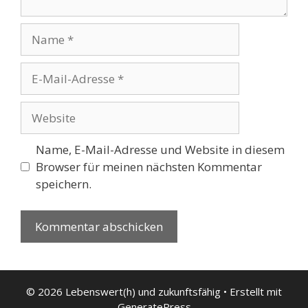
Name
E-
Mail-
Adresse
Website
Name, E-Mail-Adresse und Website in diesem
Browser für meinen nächsten Kommentar
speichern.
© 2026 Lebenswert(h) und zukunftsfähig
• Erstellt mit
GeneratePress