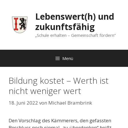
Zum
Inhalt
Lebenswert(h) und
springen
zukunftsfähig
„Schule erhalten – Gemeinschaft fördern“
Menü
Bildung kostet – Werth ist
nicht weniger wert
18. Juni 2022
von
Michael Brambrink
Den Vorschlag des Kämmerers, den gefassten
Beschluss noch einmal „zu überdenken“ heißt